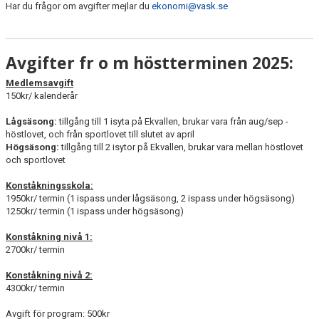
VÄRMDÖKRISTALLEN 2026
Har du frågor om avgifter mejlar du
ekonomi@vask.se
Avgifter fr o m höstterminen 2025:
Medlemsavgift
150kr/ kalenderår
Lågsäsong:
tillgång till 1 isyta på Ekvallen, brukar vara från aug/sep -
höstlovet, och från sportlovet till slutet av april
Högsäsong:
tillgång till 2 isytor på Ekvallen, brukar vara mellan höstlovet
och sportlovet
Konståkningsskola:
1950kr/ termin (1 ispass under lågsäsong, 2 ispass under högsäsong)
1250kr/ termin (1 ispass under högsäsong)
Konståkning nivå 1:
2700kr/ termin
Konståkning nivå 2:
4300kr/ termin
Avgift för program: 500kr