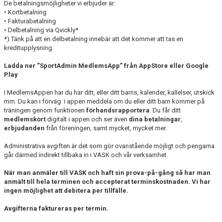
De betalningsmöjligheter vi erbjuder är:
AVGIFTER
• Kortbetalning
• Fakturabetalning
FAQ OM VASK
• Delbetalning via Qvickly*
*) Tänk på att en delbetalning innebär att det kommer att tas en
kreditupplysning.
FÖRSÄKRING
Ladda ner ”SportAdmin MedlemsApp” från AppStore eller Google
FRITIDSKORTET
Play
I MedlemsAppen har du har ditt, eller ditt barns, kalender, kallelser, utskick
GRUPPER & NIVÅER
mm. Du kan i förväg i appen meddela om du eller ditt barn kommer på
träningen genom funktionen
förhandsrapportera
. Du får ditt
INFORMATION FÖR ÅKARE
medlemskort
digitalt i appen och ser även
dina betalningar
,
erbjudanden
från föreningen, samt mycket, mycket mer.
VÅRA TRÄNARE
Administrativa avgiften är det som gör ovanstående möjligt och pengarna
går därmed indirekt tillbaka in i VASK och vår verksamhet.
LÄGER
När man anmäler till VASK och haft sin prova-på-gång så har man
VASK KLÄDER
anmält till hela terminen och accepterat terminskostnaden. Vi har
ingen möjlighet att debitera per tillfälle.
GALLERI
Avgifterna faktureras per termin.