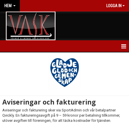
HEM
LOGGA IN
HEM
NYHETER
KALENDER
FÖRENINGEN
Aviseringar och fakturering
BLI MEDLEM
Aviseringar och fakturering sker via SportAdmin och vår betalpartner
Qvickly. En faktureringsavgift på 9 – 59 kronor per betalning tillkommer,
utöver avgiften till föreningen, för att täcka kostnader för tjänsten.
ANMÄL DIG HÄR!