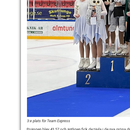
3:e plats för Team Express
Poängen blev 43,57 och äntligen fick de tävla i de nya gröna d