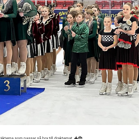
räkterna som passar så bra till draktemat. 🐲🐉