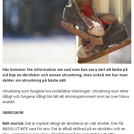
INFORMATION FÖR ÅKARE
VASK- OCH LEO-MÄRKEN
TÄVLINGSNIVÅER
SKRIDSKOSLIPNING
SAMARBETSPARTNERS
Här kommer lite information om vad som kan vara värt att tänka på
ÅKARRÅDET
vid köp av skridskor och annan utrustning, men också om hur man
sköter sin utrustning på bästa sätt.
FÖRÄLDRAMÖTEN
Utrustning som fungerar bra underlättar inlärningen. Utrustning som sitter
UPPVISNING
dåligt och fungerar dåligt blir lätt ett störningsmoment som tar över fokus
snabbt.
VÅRA TRÄNARE
SKRIDSKOR
LÄGER
Rätt storlek
: Det är mycket viktigt att skridskon är i rätt storlek. Den får
ABSOLUT INTE vara för stor. Det är alltså skillnad på en skridsko och en