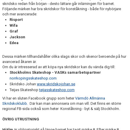
skridsko redan från början - desto lättare går inlärningen för barnet.
Följande märken har bra skridskor för konståkning - både för nybörjare
och mer avancerade:
Risport
Wifa
Graf
Jackson
Edea
Dessa märken tillhandahåller olika slags skor och skenor beroende på hur
avancerad åkaren är.
Om du är intresserad av att köpa nya skridskor kan du vända dig till:
Stockholms Skateshop - VASKs samarbetspartner
norrkopingsskateshop.com
Skridsko Johan
www.skridskojohan.se
Teijas Skateshop
teijasskateshop.com
Vi har en sluten Facebook grupp som heter
Värmdö Allmänna
Skridskoklubb.
Där kan man annonsera om man vill. Det finns en större
regional FB-sida också som heter Konståkning - byt & sälj Stockholm.
ÖVRIG UTRUSTNING
Hjälm
är obligatoriskt så länge barnet har tagit märke 8. Efter märke 8