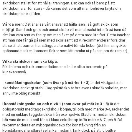
skridskor istället för att hålla i träningen. Det kan också bero på att
skridskorna är för stora - då känns det som att man behöver knyta om
skridskorna hela tiden.
Vårda isen:
Det är allas vårt ansvar att hålla isen i så gott skick som
möjligt. Sand och grus och annat skräp vill man absolut inte få på isen då
det kan vara rent av farligt om man åker på detta med lite fart. Detta innebär
att man inte får gå på isen med skor samt att vi rekommenderar föräldrar
att se till att barnen har stängda alternativt tömda fickor (det finns mycket
spännande saker i barnens fickor som lätt ramlar ut på isen om de ramlar).
Vilka skridskor man ska köpa:
Riktlinjerna och rekommendationerna är lite olika beroende på
kunskapsnivå.
I konståkningsskolan (som övar på märke 1 - 3
) är det viktigaste att
skridskon är riktigt stabil. Taggskridsko är bra även i skridskoskolan, men
ännu inte obligatoriskt.
I
konståkningsskolan och nivå 1
(som övar på märke 3 - 8)
är det
obligatoriskt med taggskridsko. I början, till och med märke 3-4, räcker det
med en enklare taggskridsko från exempelvis Stadium, medan skridskon
bör vara än mer stabil för att klara enkelhopp inför märke 6, 7 och 8. Då
rekommenderas en nybörjarskridsko för konståkning från en
konståkningshandlare (se länkar nedan). Tänk dock på att ju bättre