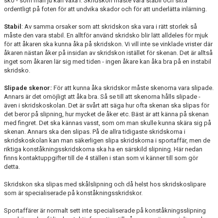
VASK KLÄDER
sko - som man ju kan växa i. Skridskon måste vara stabil och sitta
ordentligt på foten för att undvika skador och för att underlätta inlärning.
GALLERI
Stabil
: Av samma orsaker som att skridskon ska vara i rätt storlek så
måste den vara stabil. En alltför använd skridsko blir lätt alldeles för mjuk
VÄRMDÖKRISTALLEN 2026
för att åkaren ska kunna åka på skridskon. Vi vill inte se vinklade vrister där
åkaren nästan åker på insidan av skridskon istället för skenan. Det är alltså
inget som åkaren lär sig med tiden - ingen åkare kan åka bra på en instabil
skridsko.
Slipade skenor:
För att kunna åka skridskor måste skenorna vara slipade.
Annars är det omöjligt att åka bra. Så se till att skenorna hålls slipade -
även i skridskoskolan. Det är svårt att säga hur ofta skenan ska slipas för
det beror på slipning, hur mycket de åker etc. Bäst är att känna på skenan
med fingret. Det ska kännas vasst, som om man skulle kunna skära sig på
skenan. Annars ska den slipas. På de allra tidigaste skridskorna i
skridskoskolan kan man säkerligen slipa skridskorna i sportaffär, men de
riktiga konståkningsskridskorna ska ha en särskild slipning. Här nedan
finns kontaktuppgifter till de 4 ställen i stan som vi känner till som gör
detta.
Skridskon ska slipas med skålslipning och då helst hos skridskoslipare
som är specialiserade på konståkningsskridskor.
Sportaffärer är normalt sett inte specialiserade på konståkningsslipning