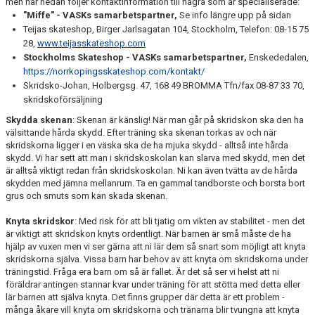
men här nedan följer kontaktinformation till några som är specialiserade:
"Miffe" - VASKs samarbetspartner,
Se info längre upp på sidan
Teijas skateshop, Birger Jarlsagatan 104, Stockholm, Telefon: 08-15 75
28,
www.teijassk
ateshop.com
Stockholms Skateshop - VASKs samarbetspartner,
Enskededalen,
https://norrkopingsskateshop.com/kontakt/
Skridsko-Johan, Holbergsg. 47, 168 49 BROMMA Tfn/fax 08-87 33 70,
skridskoförsäljning
Skydda skenan
: Skenan är känslig! När man går på skridskon ska den ha
välsittande hårda skydd. Efter träning ska skenan torkas av och när
skridskorna ligger i en väska ska de ha mjuka skydd - alltså inte hårda
skydd. Vi har sett att man i skridskoskolan kan slarva med skydd, men det
är alltså viktigt redan från skridskoskolan. Ni kan även tvätta av de hårda
skydden med jämna mellanrum. Ta en gammal tandborste och borsta bort
grus och smuts som kan skada skenan.
Knyta skridskor
: Med risk för att bli tjatig om vikten av stabilitet - men det
är viktigt att skridskon knyts ordentligt. När barnen är små måste de ha
hjälp av vuxen men vi ser gärna att ni lär dem så snart som möjligt att knyta
skridskorna själva. Vissa barn har behov av att knyta om skridskorna under
träningstid. Fråga era barn om så är fallet. Är det så ser vi helst att ni
föräldrar antingen stannar kvar under träning för att stötta med detta eller
lär barnen att själva knyta. Det finns grupper där detta är ett problem -
många åkare vill knyta om skridskorna och tränarna blir tvungna att knyta