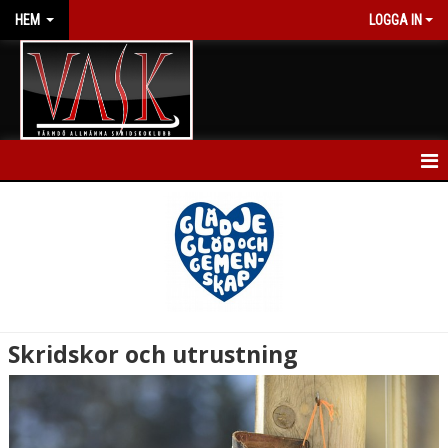
HEM
LOGGA IN
HEM
NYHETER
KALENDER
FÖRENINGEN
Skridskor och utrustning
BLI MEDLEM
GRUPPER & NIVÅER