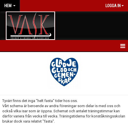
HEM
LOGGA IN
HEM
NYHETER
KALENDER
FÖRENINGEN
Tyvärr finns det inga "helt fasta" tider hos oss.
Vårt schema är beroende av andra föreningar som delar is med oss och
BLI MEDLEM
också vilka isar som är öppna. Schemat och antalet träningstimmar kan
därför variera från vecka till vecka. Träningstiderna för konståkningsskolan
GRUPPER & NIVÅER
brukar dock vara relativt "fasta".