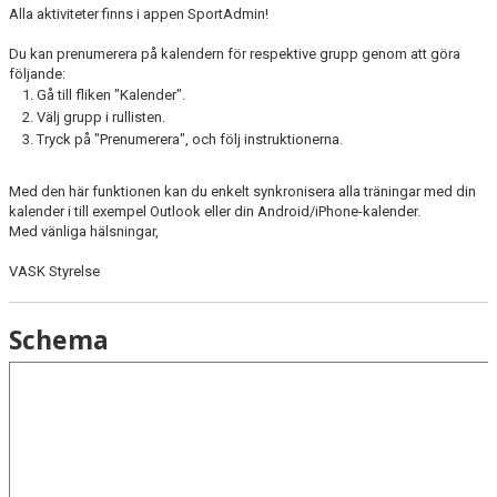
Alla aktiviteter finns i appen SportAdmin!
INFORMATION FÖR ÅKARE
Du kan prenumerera på kalendern för respektive grupp genom att göra
VÅRA TRÄNARE
följande:
Gå till fliken "Kalender".
LÄGER
Välj grupp i rullisten.
Tryck på "Prenumerera", och följ instruktionerna.
VASK KLÄDER
Med den här funktionen kan du enkelt synkronisera alla träningar med din
kalender i till exempel Outlook eller din Android/iPhone-kalender.
GALLERI
Med vänliga hälsningar,
VÄRMDÖKRISTALLEN 2026
VASK Styrelse
Schema