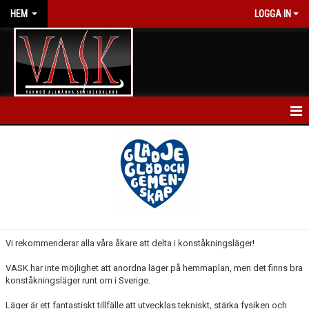
HEM
LOGGA IN
HEM
NYHETER
KALENDER
FÖRENINGEN
Vi rekommenderar alla våra åkare att delta i konståkningsläger!
BLI MEDLEM
VASK har inte möjlighet att anordna läger på hemmaplan, men det finns bra
konståkningsläger runt om i Sverige.
GRUPPER & NIVÅER
Läger är ett fantastiskt tillfälle att utvecklas tekniskt, stärka fysiken och