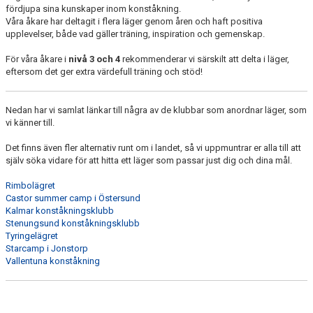
fördjupa sina kunskaper inom konståkning.
INFORMATION FÖR ÅKARE
Våra åkare har deltagit i flera läger genom åren och haft positiva
upplevelser, både vad gäller träning, inspiration och gemenskap.
VÅRA TRÄNARE
För våra åkare i
nivå 3 och 4
rekommenderar vi särskilt att delta i läger,
eftersom det ger extra värdefull träning och stöd!
LÄGER
VASK KLÄDER
Nedan har vi samlat länkar till några av de klubbar som anordnar läger, som
vi känner till.
GALLERI
Det finns även fler alternativ runt om i landet, så vi uppmuntrar er alla till att
själv söka vidare för att hitta ett läger som passar just dig och dina mål.
VÄRMDÖKRISTALLEN 2026
Rimbolägret
Castor summer camp i Östersund
Kalmar konståkningsklubb
Stenungsund konståkningsklubb
Tyringelägret
Starcamp i Jonstorp
Vallentuna konståkning