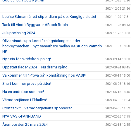
God Jul och Gott Nytt År!
2024-12-23 12:20
2024-12-05 21:56
Louise Edman får ett stipendium på det Kungliga slottet
2024-11-29 17:31
Tack till Vindö Byggvaror AB och Robin
2024-11-28 08:13
Juluppvisning 2024
2024-11-23 13:33
Olivia visade upp konståkningstalangen under
hockeymatchen –nytt samarbete mellan VASK och Värmdö
2024-11-07 18:00
HK
Ny rutin för skridskoslipning!
2024-09-14 10:33
Uppstartsläger 2024 – Nu drar vi igång!
2024-08-24 08:45
Välkommen till "Prova på" konståkning hos VASK!
2024-08-19 15:00
Snart kommer prova på tider!
2024-08-06 18:16
Ha en underbar sommar!
2024-06-15 13:45
Värmdöstjärnan i Ekhallen!
2024-04-05 11:54
Stort tack till Värmdöstjärnans sponsorer!
2024-04-05 11:52
NYA VASK-PANNBAND
2024-02-25 17:15
Årsmöte den 25 mars 2024
2024-02-18 12:55