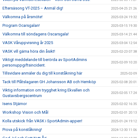
Eftersäsong VT-2025 – Anmäl dig!
2025-04-25 21:26
Välkomna på årsmöte!
2025-03-24 19:32
Program Ocarsgalan!
2025-03-15 19:30
Välkomna till söndagens Oscarsgala!
2025-03-14 21:44
VASK Våruppvisning år 2025
2025-03-04 12:54
VASK vill gärna höra din åsikt!
2025-02-23 07:38
Viktigt meddelande till berörda av SportAdmins
2025-02-09 10:20
personuppgiftsincident.
Tillsvidare anmäler du dig till konståkning här
2025-02-09
Tack till Plåtslagaren GH Johansson AB och Hemköp
2025-02-08 20:01
Viktig information om trygghet kring Ekvallen och
2025-02-05 17:24
Gustavsbergscentrum
Isens Stjärnor
2025-02-02 16:35
Workshop Vision och Mål
2025-02-01 20:13
Kolla utskick från VASK i SportAdmin-appen!
2025-01-24 19:12
Prova på konståkning!
2024-12-30 11:06