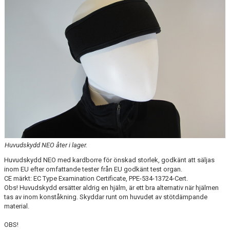
INFORMATION FÖR ÅKARE
VÅRA TRÄNARE
LÄGER
VASK KLÄDER
GALLERI
VÄRMDÖKRISTALLEN 2026
Huvudskydd NEO åter i lager.
Huvudskydd NEO med kardborre för önskad storlek, godkänt att säljas
inom EU efter omfattande tester från EU godkänt test organ.
CE märkt: EC Type Examination Certificate, PPE-534-13724-Cert.
Obs! Huvudskydd ersätter aldrig en hjälm, är ett bra alternativ när hjälmen
tas av inom konståkning. Skyddar runt om huvudet av stötdämpande
material.
OBS!