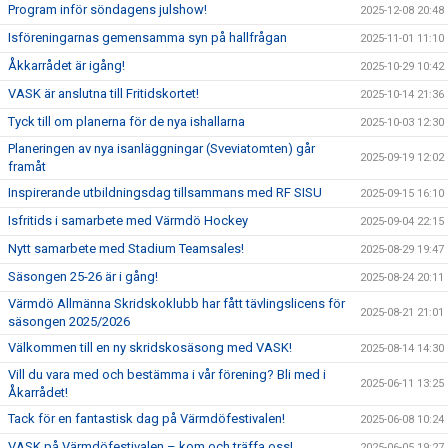
Program inför söndagens julshow!
2025-12-08 20:48
Isföreningarnas gemensamma syn på hallfrågan
2025-11-01 11:10
Åkkarrådet är igång!
2025-10-29 10:42
VASK är anslutna till Fritidskortet!
2025-10-14 21:36
Tyck till om planerna för de nya ishallarna
2025-10-03 12:30
Planeringen av nya isanläggningar (Sveviatomten) går
2025-09-19 12:02
framåt
Inspirerande utbildningsdag tillsammans med RF SISU
2025-09-15 16:10
Isfritids i samarbete med Värmdö Hockey
2025-09-04 22:15
Nytt samarbete med Stadium Teamsales!
2025-08-29 19:47
Säsongen 25-26 är i gång!
2025-08-24 20:11
Värmdö Allmänna Skridskoklubb har fått tävlingslicens för
2025-08-21 21:01
säsongen 2025/2026
Välkommen till en ny skridskosäsong med VASK!
2025-08-14 14:30
Vill du vara med och bestämma i vår förening? Bli med i
2025-06-11 13:25
Åkarrådet!
Tack för en fantastisk dag på Värmdöfestivalen!
2025-06-08 10:24
VASK på Värmdöfestivalen – kom och träffa oss!
2025-06-05 19:27