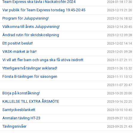
Team Express ska tävla i Nackatrofén 2024
2024-01-18 17:30
Var publik för Team Express torsdag 19:45-20:45
2023-12-19 21:20
Program för Juluppvisning!
2023-12-16 18:52
Välkomna till årets Juluppvisning!
2023-12-14 20:45
Ändrad rutin för skridskoslipning
2023-12-12 09:28
Ett positivt beslut!
2023-12-02 14:14
VASK-märket är här!
2023-12-01 09:28
Vi vill att fler barn och unga ska få utöva isidrott
2023-11-27 21:11
Ytterligare två tävlingar avklarad!
2023-11-26 15:32
Första B-tävlingen för säsongen
2023-11-11 13:12
2023-11-07 20:47
Börja på konståkning!
2023-10-20 20:00
KALLELSE TILL EXTRA ÅRSMÖTE
2023-10-16 22:25
Samtyckesblankett
2023-10-10 10:45
Anmälan tävling HT-23
2023-09-27 10:22
Tävlingsnivåer
2023-09-25 21:43