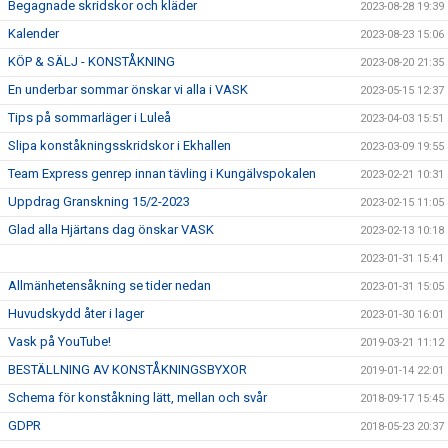
Begagnade skridskor och kläder
2023-08-28 19:39
Kalender
2023-08-23 15:06
KÖP & SÄLJ - KONSTÅKNING
2023-08-20 21:35
En underbar sommar önskar vi alla i VASK
2023-05-15 12:37
Tips på sommarläger i Luleå
2023-04-03 15:51
Slipa konståkningsskridskor i Ekhallen
2023-03-09 19:55
Team Express genrep innan tävling i Kungälvspokalen
2023-02-21 10:31
Uppdrag Granskning 15/2-2023
2023-02-15 11:05
Glad alla Hjärtans dag önskar VASK
2023-02-13 10:18
2023-01-31 15:41
Allmänhetensåkning se tider nedan
2023-01-31 15:05
Huvudskydd åter i lager
2023-01-30 16:01
Vask på YouTube!
2019-03-21 11:12
BESTÄLLNING AV KONSTÅKNINGSBYXOR
2019-01-14 22:01
Schema för konståkning lätt, mellan och svår
2018-09-17 15:45
GDPR
2018-05-23 20:37