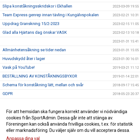
Slipa konståkningsskridskor i Ekhallen
2023-03-09 19:55
Team Express genrep innan tävling i Kungälvspokalen
2023-02-21 10:31
Uppdrag Granskning 15/2-2023
2023-02-15 11:05
Glad alla Hjärtans dag önskar VASK
2023-02-13 10:18
2023-01-31 15:41
Allmänhetensåkning se tider nedan
2023-01-31 15:05
Huvudskydd åter i lager
2023-01-30 16:01
Vask på YouTube!
2019-03-21 11:12
BESTÄLLNING AV KONSTÅKNINGSBYXOR
2019-01-14 22:01
Schema för konståkning lätt, mellan och svår
2018-09-17 15:45
GDPR
2018-05-23 20:37
Rosa Bandet
2017-09-18 10:57
VASK-dagen
För att hemsidan ska fungera korrekt använder vi nödvändiga
2017-09-13 10:33
cookies från SportAdmin. Dessa går inte att stänga av.
Säsongen 2017/2018
2017-08-29 10:05
Föreningen kan också använda frivilliga cookies, t.ex. för statistik
eller marknadsföring. Du väljer själv om du vill acceptera dessa.
Anpassa dina val