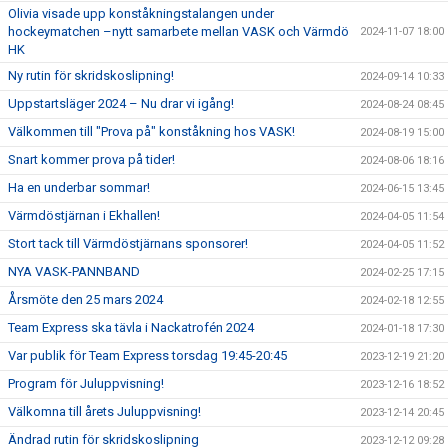
Olivia visade upp konståkningstalangen under
hockeymatchen –nytt samarbete mellan VASK och Värmdö
2024-11-07 18:00
HK
Ny rutin för skridskoslipning!
2024-09-14 10:33
Uppstartsläger 2024 – Nu drar vi igång!
2024-08-24 08:45
Välkommen till "Prova på" konståkning hos VASK!
2024-08-19 15:00
Snart kommer prova på tider!
2024-08-06 18:16
Ha en underbar sommar!
2024-06-15 13:45
Värmdöstjärnan i Ekhallen!
2024-04-05 11:54
Stort tack till Värmdöstjärnans sponsorer!
2024-04-05 11:52
NYA VASK-PANNBAND
2024-02-25 17:15
Årsmöte den 25 mars 2024
2024-02-18 12:55
Team Express ska tävla i Nackatrofén 2024
2024-01-18 17:30
Var publik för Team Express torsdag 19:45-20:45
2023-12-19 21:20
Program för Juluppvisning!
2023-12-16 18:52
Välkomna till årets Juluppvisning!
2023-12-14 20:45
Ändrad rutin för skridskoslipning
2023-12-12 09:28