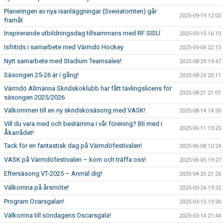
Planeringen av nya isanläggningar (Sveviatomten) går
2025-09-19 12:02
framåt
Inspirerande utbildningsdag tillsammans med RF SISU
2025-09-15 16:10
Isfritids i samarbete med Värmdö Hockey
2025-09-04 22:15
Nytt samarbete med Stadium Teamsales!
2025-08-29 19:47
Säsongen 25-26 är i gång!
2025-08-24 20:11
Värmdö Allmänna Skridskoklubb har fått tävlingslicens för
2025-08-21 21:01
säsongen 2025/2026
Välkommen till en ny skridskosäsong med VASK!
2025-08-14 14:30
Vill du vara med och bestämma i vår förening? Bli med i
2025-06-11 13:25
Åkarrådet!
Tack för en fantastisk dag på Värmdöfestivalen!
2025-06-08 10:24
VASK på Värmdöfestivalen – kom och träffa oss!
2025-06-05 19:27
Eftersäsong VT-2025 – Anmäl dig!
2025-04-25 21:26
Välkomna på årsmöte!
2025-03-24 19:32
Program Ocarsgalan!
2025-03-15 19:30
Välkomna till söndagens Oscarsgala!
2025-03-14 21:44