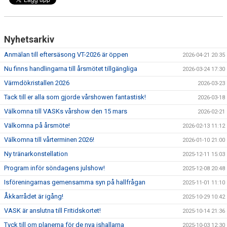
Nyhetsarkiv
Anmälan till eftersäsong VT-2026 är öppen
2026-04-21 20:35
Nu finns handlingarna till årsmötet tillgängliga
2026-03-24 17:30
Värmdökristallen 2026
2026-03-23
Tack till er alla som gjorde vårshowen fantastisk!
2026-03-18
Välkomna till VASKs vårshow den 15 mars
2026-02-21
Välkomna på årsmöte!
2026-02-13 11:12
Välkomna till vårterminen 2026!
2026-01-10 21:00
Ny tränarkonstellation
2025-12-11 15:03
Program inför söndagens julshow!
2025-12-08 20:48
Isföreningarnas gemensamma syn på hallfrågan
2025-11-01 11:10
Åkkarrådet är igång!
2025-10-29 10:42
VASK är anslutna till Fritidskortet!
2025-10-14 21:36
Tyck till om planerna för de nya ishallarna
2025-10-03 12:30