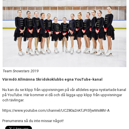
INFORMATION FÖR ÅKARE
VÅRA TRÄNARE
LÄGER
VASK KLÄDER
GALLERI
VÄRMDÖKRISTALLEN 2026
Team Snowstars 2019
Värmdö Allmänna Skridskoklubbs egna YouTube-kanal
Nu kan du se klipp från uppvisningen på vår alldeles egna nystartade kanal
på YouTube. Här kommer vi då och då lägga upp klipp från uppvisningar
och tävlingar.
https://www.youtube.com/channel/UCZ80a2nKfJPi5fjwMs88V-A
Prenumerera så du inte missar något!