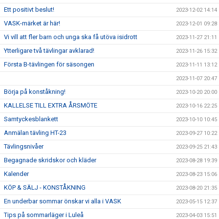
Ett positivt beslut!
2023-12-02 14:14
VASK-märket är här!
2023-12-01 09:28
Vi vill att fler barn och unga ska få utöva isidrott
2023-11-27 21:11
Ytterligare två tävlingar avklarad!
2023-11-26 15:32
Första B-tävlingen för säsongen
2023-11-11 13:12
2023-11-07 20:47
Börja på konståkning!
2023-10-20 20:00
KALLELSE TILL EXTRA ÅRSMÖTE
2023-10-16 22:25
Samtyckesblankett
2023-10-10 10:45
Anmälan tävling HT-23
2023-09-27 10:22
Tävlingsnivåer
2023-09-25 21:43
Begagnade skridskor och kläder
2023-08-28 19:39
Kalender
2023-08-23 15:06
KÖP & SÄLJ - KONSTÅKNING
2023-08-20 21:35
En underbar sommar önskar vi alla i VASK
2023-05-15 12:37
Tips på sommarläger i Luleå
2023-04-03 15:51