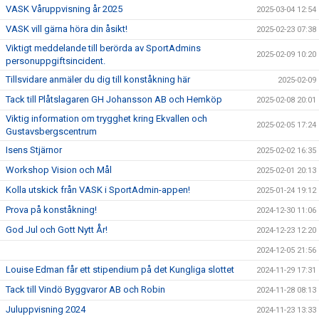
VASK Våruppvisning år 2025
2025-03-04 12:54
VASK vill gärna höra din åsikt!
2025-02-23 07:38
Viktigt meddelande till berörda av SportAdmins
2025-02-09 10:20
personuppgiftsincident.
Tillsvidare anmäler du dig till konståkning här
2025-02-09
Tack till Plåtslagaren GH Johansson AB och Hemköp
2025-02-08 20:01
Viktig information om trygghet kring Ekvallen och
2025-02-05 17:24
Gustavsbergscentrum
Isens Stjärnor
2025-02-02 16:35
Workshop Vision och Mål
2025-02-01 20:13
Kolla utskick från VASK i SportAdmin-appen!
2025-01-24 19:12
Prova på konståkning!
2024-12-30 11:06
God Jul och Gott Nytt År!
2024-12-23 12:20
2024-12-05 21:56
Louise Edman får ett stipendium på det Kungliga slottet
2024-11-29 17:31
Tack till Vindö Byggvaror AB och Robin
2024-11-28 08:13
Juluppvisning 2024
2024-11-23 13:33