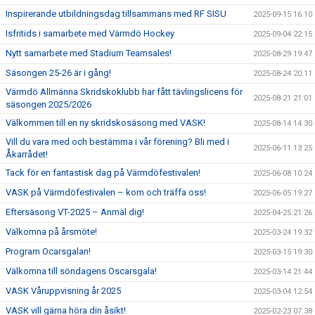
Inspirerande utbildningsdag tillsammans med RF SISU
2025-09-15 16:10
Isfritids i samarbete med Värmdö Hockey
2025-09-04 22:15
Nytt samarbete med Stadium Teamsales!
2025-08-29 19:47
Säsongen 25-26 är i gång!
2025-08-24 20:11
Värmdö Allmänna Skridskoklubb har fått tävlingslicens för
2025-08-21 21:01
säsongen 2025/2026
Välkommen till en ny skridskosäsong med VASK!
2025-08-14 14:30
Vill du vara med och bestämma i vår förening? Bli med i
2025-06-11 13:25
Åkarrådet!
Tack för en fantastisk dag på Värmdöfestivalen!
2025-06-08 10:24
VASK på Värmdöfestivalen – kom och träffa oss!
2025-06-05 19:27
Eftersäsong VT-2025 – Anmäl dig!
2025-04-25 21:26
Välkomna på årsmöte!
2025-03-24 19:32
Program Ocarsgalan!
2025-03-15 19:30
Välkomna till söndagens Oscarsgala!
2025-03-14 21:44
VASK Våruppvisning år 2025
2025-03-04 12:54
VASK vill gärna höra din åsikt!
2025-02-23 07:38