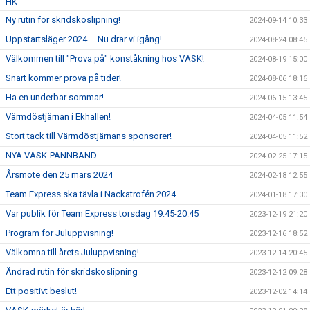
HK
Ny rutin för skridskoslipning!
2024-09-14 10:33
Uppstartsläger 2024 – Nu drar vi igång!
2024-08-24 08:45
Välkommen till "Prova på" konståkning hos VASK!
2024-08-19 15:00
Snart kommer prova på tider!
2024-08-06 18:16
Ha en underbar sommar!
2024-06-15 13:45
Värmdöstjärnan i Ekhallen!
2024-04-05 11:54
Stort tack till Värmdöstjärnans sponsorer!
2024-04-05 11:52
NYA VASK-PANNBAND
2024-02-25 17:15
Årsmöte den 25 mars 2024
2024-02-18 12:55
Team Express ska tävla i Nackatrofén 2024
2024-01-18 17:30
Var publik för Team Express torsdag 19:45-20:45
2023-12-19 21:20
Program för Juluppvisning!
2023-12-16 18:52
Välkomna till årets Juluppvisning!
2023-12-14 20:45
Ändrad rutin för skridskoslipning
2023-12-12 09:28
Ett positivt beslut!
2023-12-02 14:14