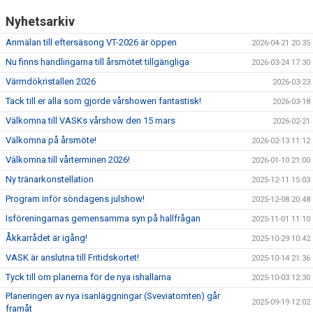
Nyhetsarkiv
Anmälan till eftersäsong VT-2026 är öppen
2026-04-21 20:35
Nu finns handlingarna till årsmötet tillgängliga
2026-03-24 17:30
Värmdökristallen 2026
2026-03-23
Tack till er alla som gjorde vårshowen fantastisk!
2026-03-18
Välkomna till VASKs vårshow den 15 mars
2026-02-21
Välkomna på årsmöte!
2026-02-13 11:12
Välkomna till vårterminen 2026!
2026-01-10 21:00
Ny tränarkonstellation
2025-12-11 15:03
Program inför söndagens julshow!
2025-12-08 20:48
Isföreningarnas gemensamma syn på hallfrågan
2025-11-01 11:10
Åkkarrådet är igång!
2025-10-29 10:42
VASK är anslutna till Fritidskortet!
2025-10-14 21:36
Tyck till om planerna för de nya ishallarna
2025-10-03 12:30
Planeringen av nya isanläggningar (Sveviatomten) går
2025-09-19 12:02
framåt