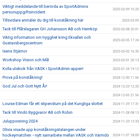
Viktigt meddelande till berörda av SportAdmins
2025-02-09 10:20
personuppgiftsincident.
Tillsvidare anmäler du dig till konståkning här
2025-02-09
Tack till Plåtslagaren GH Johansson AB och Hemköp
2025-02-08 20:01
Viktig information om trygghet kring Ekvallen och
2025-02-05 17:24
Gustavsbergscentrum
Isens Stjärnor
2025-02-02 16:35
Workshop Vision och Mål
2025-02-01 20:13
Kolla utskick från VASK i SportAdmin-appen!
2025-01-24 19:12
Prova på konståkning!
2024-12-30 11:06
God Jul och Gott Nytt År!
2024-12-23 12:20
2024-12-05 21:56
Louise Edman får ett stipendium på det Kungliga slottet
2024-11-29 17:31
Tack till Vindö Byggvaror AB och Robin
2024-11-28 08:13
Juluppvisning 2024
2024-11-23 13:33
Olivia visade upp konståkningstalangen under
hockeymatchen –nytt samarbete mellan VASK och Värmdö
2024-11-07 18:00