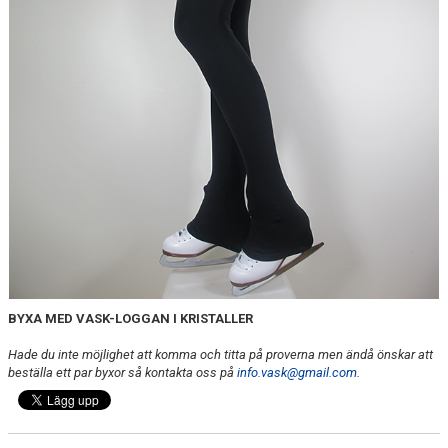
INFORMATION FÖR ÅKARE
VÅRA TRÄNARE
LÄGER
VASK KLÄDER
GALLERI
VÄRMDÖKRISTALLEN 2026
BYXA MED VASK-LOGGAN I KRISTALLER
Hade du inte möjlighet att komma och titta på proverna men ändå önskar att
beställa ett par byxor så kontakta oss på
info.vask@gmail.com
.