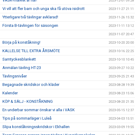
VASK-märket är här!
2023-12-01 09:28
Vi vill att fler barn och unga ska få utöva isidrott
2023-11-27 21:11
Ytterligare två tävlingar avklarad!
2023-11-26 15:32
Första B-tävlingen för säsongen
2023-11-11 13:12
2023-11-07 20:47
Börja på konståkning!
2023-10-20 20:00
KALLELSE TILL EXTRA ÅRSMÖTE
2023-10-16 22:25
Samtyckesblankett
2023-10-10 10:45
Anmälan tävling HT-23
2023-09-27 10:22
Tävlingsnivåer
2023-09-25 21:43
Begagnade skridskor och kläder
2023-08-28 19:39
Kalender
2023-08-23 15:06
KÖP & SÄLJ - KONSTÅKNING
2023-08-20 21:35
En underbar sommar önskar vi alla i VASK
2023-05-15 12:37
Tips på sommarläger i Luleå
2023-04-03 15:51
Slipa konståkningsskridskor i Ekhallen
2023-03-09 19:55