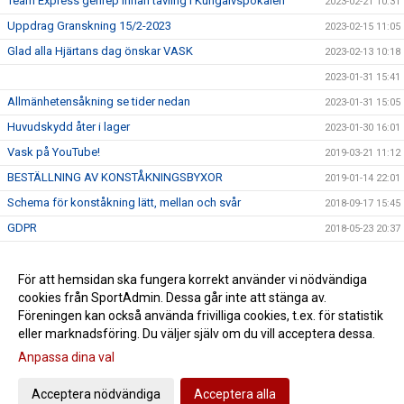
Team Express genrep innan tävling i Kungälvspokalen
2023-02-21 10:31
Uppdrag Granskning 15/2-2023
2023-02-15 11:05
Glad alla Hjärtans dag önskar VASK
2023-02-13 10:18
2023-01-31 15:41
Allmänhetensåkning se tider nedan
2023-01-31 15:05
Huvudskydd åter i lager
2023-01-30 16:01
Vask på YouTube!
2019-03-21 11:12
BESTÄLLNING AV KONSTÅKNINGSBYXOR
2019-01-14 22:01
Schema för konståkning lätt, mellan och svår
2018-09-17 15:45
GDPR
2018-05-23 20:37
Rosa Bandet
2017-09-18 10:57
VASK-dagen
För att hemsidan ska fungera korrekt använder vi nödvändiga
2017-09-13 10:33
cookies från SportAdmin. Dessa går inte att stänga av.
Säsongen 2017/2018
2017-08-29 10:05
Föreningen kan också använda frivilliga cookies, t.ex. för statistik
eller marknadsföring. Du väljer själv om du vill acceptera dessa.
Anpassa dina val
Cookie-inställningar
Gå till Webbversion
Acceptera nödvändiga
Acceptera alla