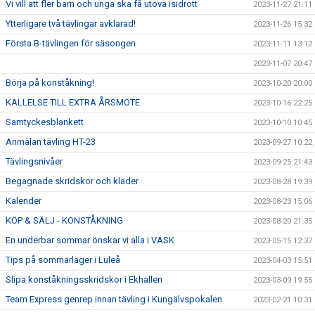
Vi vill att fler barn och unga ska få utöva isidrott
2023-11-27 21:11
Ytterligare två tävlingar avklarad!
2023-11-26 15:32
Första B-tävlingen för säsongen
2023-11-11 13:12
2023-11-07 20:47
Börja på konståkning!
2023-10-20 20:00
KALLELSE TILL EXTRA ÅRSMÖTE
2023-10-16 22:25
Samtyckesblankett
2023-10-10 10:45
Anmälan tävling HT-23
2023-09-27 10:22
Tävlingsnivåer
2023-09-25 21:43
Begagnade skridskor och kläder
2023-08-28 19:39
Kalender
2023-08-23 15:06
KÖP & SÄLJ - KONSTÅKNING
2023-08-20 21:35
En underbar sommar önskar vi alla i VASK
2023-05-15 12:37
Tips på sommarläger i Luleå
2023-04-03 15:51
Slipa konståkningsskridskor i Ekhallen
2023-03-09 19:55
Team Express genrep innan tävling i Kungälvspokalen
2023-02-21 10:31