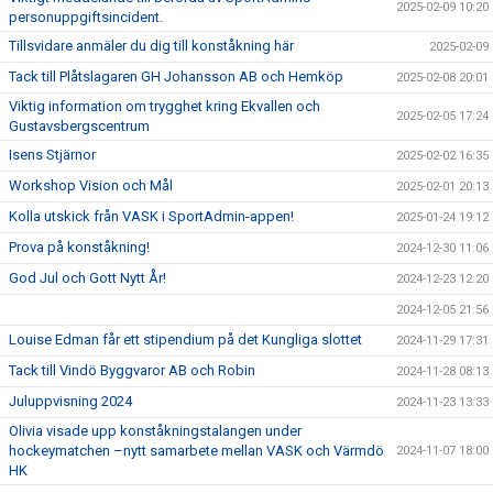
2025-02-09 10:20
personuppgiftsincident.
Tillsvidare anmäler du dig till konståkning här
2025-02-09
Tack till Plåtslagaren GH Johansson AB och Hemköp
2025-02-08 20:01
Viktig information om trygghet kring Ekvallen och
2025-02-05 17:24
Gustavsbergscentrum
Isens Stjärnor
2025-02-02 16:35
Workshop Vision och Mål
2025-02-01 20:13
Kolla utskick från VASK i SportAdmin-appen!
2025-01-24 19:12
Prova på konståkning!
2024-12-30 11:06
God Jul och Gott Nytt År!
2024-12-23 12:20
2024-12-05 21:56
Louise Edman får ett stipendium på det Kungliga slottet
2024-11-29 17:31
Tack till Vindö Byggvaror AB och Robin
2024-11-28 08:13
Juluppvisning 2024
2024-11-23 13:33
Olivia visade upp konståkningstalangen under
hockeymatchen –nytt samarbete mellan VASK och Värmdö
2024-11-07 18:00
HK