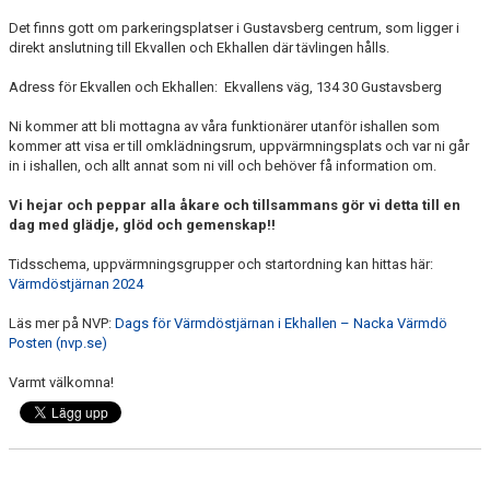
INFORMATION FÖR ÅKARE
Det finns gott om parkeringsplatser i Gustavsberg centrum, som ligger i
direkt anslutning till Ekvallen och Ekhallen där tävlingen hålls.
VÅRA TRÄNARE
Adress för Ekvallen och Ekhallen: Ekvallens väg, 134 30 Gustavsberg
LÄGER
Ni kommer att bli mottagna av våra funktionärer utanför ishallen som
kommer att visa er till omklädningsrum, uppvärmningsplats och var ni går
VASK KLÄDER
in i ishallen, och allt annat som ni vill och behöver få information om.
Vi hejar och peppar alla åkare och tillsammans gör vi detta till en
GALLERI
dag med glädje, glöd och gemenskap!!
VÄRMDÖKRISTALLEN 2026
Tidsschema, uppvärmningsgrupper och startordning kan hittas här:
Värmdöstjärnan 2024
Läs mer på NVP:
Dags för Värmdöstjärnan i Ekhallen – Nacka Värmdö
Posten (nvp.se)
Varmt välkomna!