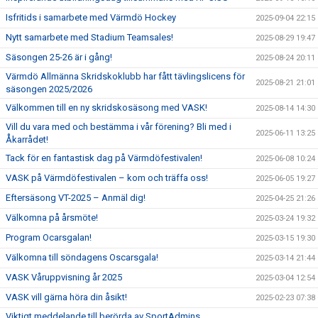
Isfritids i samarbete med Värmdö Hockey
2025-09-04 22:15
Nytt samarbete med Stadium Teamsales!
2025-08-29 19:47
Säsongen 25-26 är i gång!
2025-08-24 20:11
Värmdö Allmänna Skridskoklubb har fått tävlingslicens för
2025-08-21 21:01
säsongen 2025/2026
Välkommen till en ny skridskosäsong med VASK!
2025-08-14 14:30
Vill du vara med och bestämma i vår förening? Bli med i
2025-06-11 13:25
Åkarrådet!
Tack för en fantastisk dag på Värmdöfestivalen!
2025-06-08 10:24
VASK på Värmdöfestivalen – kom och träffa oss!
2025-06-05 19:27
Eftersäsong VT-2025 – Anmäl dig!
2025-04-25 21:26
Välkomna på årsmöte!
2025-03-24 19:32
Program Ocarsgalan!
2025-03-15 19:30
Välkomna till söndagens Oscarsgala!
2025-03-14 21:44
VASK Våruppvisning år 2025
2025-03-04 12:54
VASK vill gärna höra din åsikt!
2025-02-23 07:38
Viktigt meddelande till berörda av SportAdmins