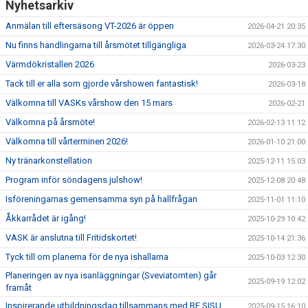
Nyhetsarkiv
Anmälan till eftersäsong VT-2026 är öppen
2026-04-21 20:35
Nu finns handlingarna till årsmötet tillgängliga
2026-03-24 17:30
Värmdökristallen 2026
2026-03-23
Tack till er alla som gjorde vårshowen fantastisk!
2026-03-18
Välkomna till VASKs vårshow den 15 mars
2026-02-21
Välkomna på årsmöte!
2026-02-13 11:12
Välkomna till vårterminen 2026!
2026-01-10 21:00
Ny tränarkonstellation
2025-12-11 15:03
Program inför söndagens julshow!
2025-12-08 20:48
Isföreningarnas gemensamma syn på hallfrågan
2025-11-01 11:10
Åkkarrådet är igång!
2025-10-29 10:42
VASK är anslutna till Fritidskortet!
2025-10-14 21:36
Tyck till om planerna för de nya ishallarna
2025-10-03 12:30
Planeringen av nya isanläggningar (Sveviatomten) går
2025-09-19 12:02
framåt
Inspirerande utbildningsdag tillsammans med RF SISU
2025-09-15 16:10