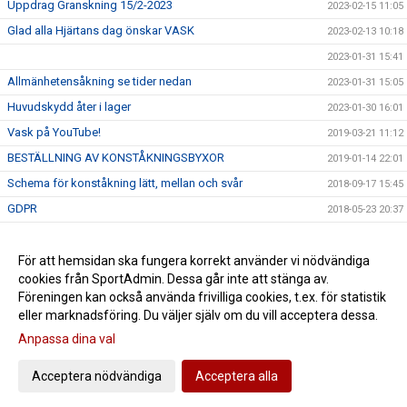
Uppdrag Granskning 15/2-2023
2023-02-15 11:05
Glad alla Hjärtans dag önskar VASK
2023-02-13 10:18
2023-01-31 15:41
Allmänhetensåkning se tider nedan
2023-01-31 15:05
Huvudskydd åter i lager
2023-01-30 16:01
Vask på YouTube!
2019-03-21 11:12
BESTÄLLNING AV KONSTÅKNINGSBYXOR
2019-01-14 22:01
Schema för konståkning lätt, mellan och svår
2018-09-17 15:45
GDPR
2018-05-23 20:37
Rosa Bandet
2017-09-18 10:57
VASK-dagen
För att hemsidan ska fungera korrekt använder vi nödvändiga
2017-09-13 10:33
cookies från SportAdmin. Dessa går inte att stänga av.
Säsongen 2017/2018
2017-08-29 10:05
Föreningen kan också använda frivilliga cookies, t.ex. för statistik
eller marknadsföring. Du väljer själv om du vill acceptera dessa.
Anpassa dina val
Cookie-inställningar
Gå till Webbversion
Acceptera nödvändiga
Acceptera alla