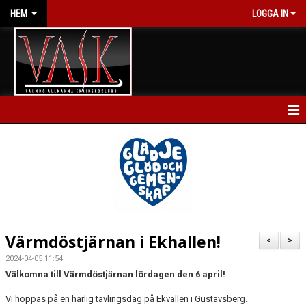
HEM
LOGGA IN
HEM
NYHETER
KALENDER
FÖRENINGEN
Värmdöstjärnan i Ekhallen!
<
>
BLI MEDLEM
2024-04-05 11:54
Välkomna till Värmdöstjärnan lördagen den 6 april!
GRUPPER & NIVÅER
Vi hoppas på en härlig tävlingsdag på Ekvallen i Gustavsberg.