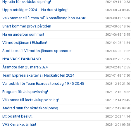
Ny rutin för skridskoslipning!
2024-09-14 10:33
Uppstartsläger 2024 – Nu drar vi igång!
2024-08-24 08:45
Välkommen till "Prova på" konståkning hos VASK!
2024-08-19 15:00
Snart kommer prova på tider!
2024-08-06 18:16
Ha en underbar sommar!
2024-06-15 13:45
Värmdöstjärnan i Ekhallen!
2024-04-05 11:54
Stort tack till Värmdöstjärnans sponsorer!
2024-04-05 11:52
NYA VASK-PANNBAND
2024-02-25 17:15
Årsmöte den 25 mars 2024
2024-02-18 12:55
Team Express ska tävla i Nackatrofén 2024
2024-01-18 17:30
Var publik för Team Express torsdag 19:45-20:45
2023-12-19 21:20
Program för Juluppvisning!
2023-12-16 18:52
Välkomna till årets Juluppvisning!
2023-12-14 20:45
Ändrad rutin för skridskoslipning
2023-12-12 09:28
Ett positivt beslut!
2023-12-02 14:14
VASK-märket är här!
2023-12-01 09:28