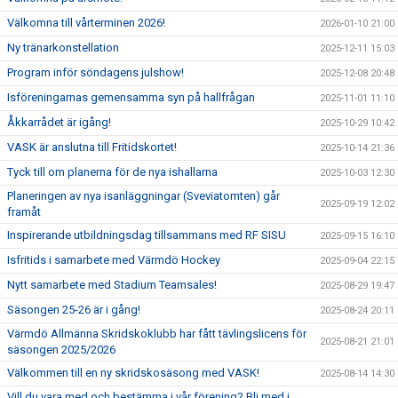
Välkomna till vårterminen 2026!
2026-01-10 21:00
Ny tränarkonstellation
2025-12-11 15:03
Program inför söndagens julshow!
2025-12-08 20:48
Isföreningarnas gemensamma syn på hallfrågan
2025-11-01 11:10
Åkkarrådet är igång!
2025-10-29 10:42
VASK är anslutna till Fritidskortet!
2025-10-14 21:36
Tyck till om planerna för de nya ishallarna
2025-10-03 12:30
Planeringen av nya isanläggningar (Sveviatomten) går
2025-09-19 12:02
framåt
Inspirerande utbildningsdag tillsammans med RF SISU
2025-09-15 16:10
Isfritids i samarbete med Värmdö Hockey
2025-09-04 22:15
Nytt samarbete med Stadium Teamsales!
2025-08-29 19:47
Säsongen 25-26 är i gång!
2025-08-24 20:11
Värmdö Allmänna Skridskoklubb har fått tävlingslicens för
2025-08-21 21:01
säsongen 2025/2026
Välkommen till en ny skridskosäsong med VASK!
2025-08-14 14:30
Vill du vara med och bestämma i vår förening? Bli med i