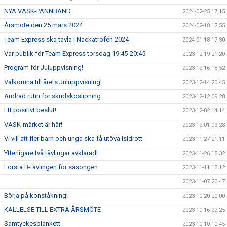
NYA VASK-PANNBAND
2024-02-25 17:15
Årsmöte den 25 mars 2024
2024-02-18 12:55
Team Express ska tävla i Nackatrofén 2024
2024-01-18 17:30
Var publik för Team Express torsdag 19:45-20:45
2023-12-19 21:20
Program för Juluppvisning!
2023-12-16 18:52
Välkomna till årets Juluppvisning!
2023-12-14 20:45
Ändrad rutin för skridskoslipning
2023-12-12 09:28
Ett positivt beslut!
2023-12-02 14:14
VASK-märket är här!
2023-12-01 09:28
Vi vill att fler barn och unga ska få utöva isidrott
2023-11-27 21:11
Ytterligare två tävlingar avklarad!
2023-11-26 15:32
Första B-tävlingen för säsongen
2023-11-11 13:12
2023-11-07 20:47
Börja på konståkning!
2023-10-20 20:00
KALLELSE TILL EXTRA ÅRSMÖTE
2023-10-16 22:25
Samtyckesblankett
2023-10-10 10:45