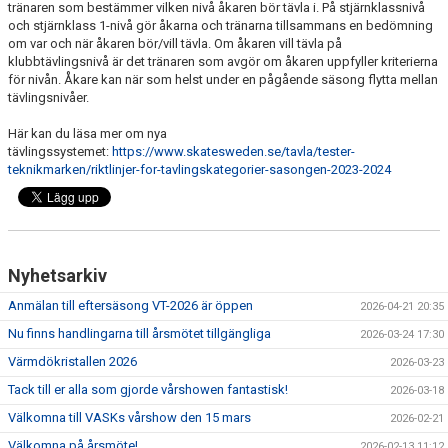
tränaren som bestämmer vilken nivå åkaren bör tävla i. På stjärnklassnivå
INFORMATION FÖR ÅKARE
och stjärnklass 1-nivå gör åkarna och tränarna tillsammans en bedömning
om var och när åkaren bör/vill tävla. Om åkaren vill tävla på
klubbtävlingsnivå är det tränaren som avgör om åkaren uppfyller kriterierna
VÅRA TRÄNARE
för nivån. Åkare kan när som helst under en pågående säsong flytta mellan
tävlingsnivåer.
LÄGER
Här kan du läsa mer om nya
VASK KLÄDER
tävlingssystemet:
https://www.skatesweden.se/tavla/tester-
teknikmarken/riktlinjer-for-tavlingskategorier-sasongen-2023-2024
GALLERI
VÄRMDÖKRISTALLEN 2026
Nyhetsarkiv
Anmälan till eftersäsong VT-2026 är öppen
2026-04-21 20:35
Nu finns handlingarna till årsmötet tillgängliga
2026-03-24 17:30
Värmdökristallen 2026
2026-03-23
Tack till er alla som gjorde vårshowen fantastisk!
2026-03-18
Välkomna till VASKs vårshow den 15 mars
2026-02-21
Välkomna på årsmöte!
2026-02-13 11:12