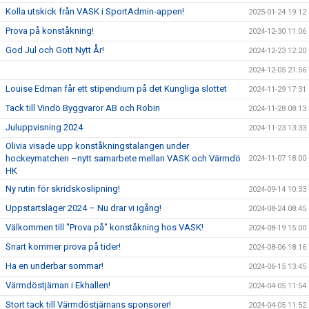
Kolla utskick från VASK i SportAdmin-appen!
2025-01-24 19:12
Prova på konståkning!
2024-12-30 11:06
God Jul och Gott Nytt År!
2024-12-23 12:20
2024-12-05 21:56
Louise Edman får ett stipendium på det Kungliga slottet
2024-11-29 17:31
Tack till Vindö Byggvaror AB och Robin
2024-11-28 08:13
Juluppvisning 2024
2024-11-23 13:33
Olivia visade upp konståkningstalangen under
hockeymatchen –nytt samarbete mellan VASK och Värmdö
2024-11-07 18:00
HK
Ny rutin för skridskoslipning!
2024-09-14 10:33
Uppstartsläger 2024 – Nu drar vi igång!
2024-08-24 08:45
Välkommen till "Prova på" konståkning hos VASK!
2024-08-19 15:00
Snart kommer prova på tider!
2024-08-06 18:16
Ha en underbar sommar!
2024-06-15 13:45
Värmdöstjärnan i Ekhallen!
2024-04-05 11:54
Stort tack till Värmdöstjärnans sponsorer!
2024-04-05 11:52