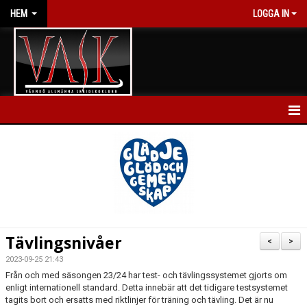
HEM
LOGGA IN
HEM
NYHETER
KALENDER
FÖRENINGEN
Tävlingsnivåer
<
>
BLI MEDLEM
2023-09-25 21:43
Från och med säsongen 23/24 har test- och tävlingssystemet gjorts om
enligt internationell standard. Detta innebär att det tidigare testsystemet
GRUPPER & NIVÅER
tagits bort och ersatts med riktlinjer för träning och tävling. Det är nu