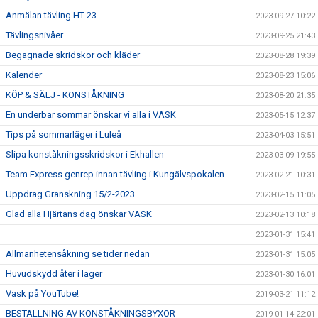
Anmälan tävling HT-23
2023-09-27 10:22
Tävlingsnivåer
2023-09-25 21:43
Begagnade skridskor och kläder
2023-08-28 19:39
Kalender
2023-08-23 15:06
KÖP & SÄLJ - KONSTÅKNING
2023-08-20 21:35
En underbar sommar önskar vi alla i VASK
2023-05-15 12:37
Tips på sommarläger i Luleå
2023-04-03 15:51
Slipa konståkningsskridskor i Ekhallen
2023-03-09 19:55
Team Express genrep innan tävling i Kungälvspokalen
2023-02-21 10:31
Uppdrag Granskning 15/2-2023
2023-02-15 11:05
Glad alla Hjärtans dag önskar VASK
2023-02-13 10:18
2023-01-31 15:41
Allmänhetensåkning se tider nedan
2023-01-31 15:05
Huvudskydd åter i lager
2023-01-30 16:01
Vask på YouTube!
2019-03-21 11:12
BESTÄLLNING AV KONSTÅKNINGSBYXOR
2019-01-14 22:01