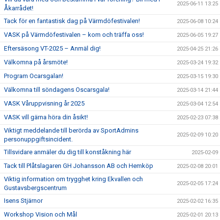
2025-06-11 13:25
Åkarrådet!
Tack för en fantastisk dag på Värmdöfestivalen!
2025-06-08 10:24
VASK på Värmdöfestivalen – kom och träffa oss!
2025-06-05 19:27
Eftersäsong VT-2025 – Anmäl dig!
2025-04-25 21:26
Välkomna på årsmöte!
2025-03-24 19:32
Program Ocarsgalan!
2025-03-15 19:30
Välkomna till söndagens Oscarsgala!
2025-03-14 21:44
VASK Våruppvisning år 2025
2025-03-04 12:54
VASK vill gärna höra din åsikt!
2025-02-23 07:38
Viktigt meddelande till berörda av SportAdmins
2025-02-09 10:20
personuppgiftsincident.
Tillsvidare anmäler du dig till konståkning här
2025-02-09
Tack till Plåtslagaren GH Johansson AB och Hemköp
2025-02-08 20:01
Viktig information om trygghet kring Ekvallen och
2025-02-05 17:24
Gustavsbergscentrum
Isens Stjärnor
2025-02-02 16:35
Workshop Vision och Mål
2025-02-01 20:13