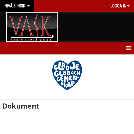
NIVÅ 3: NOIR
LOGGA IN
HEM
NYHETER
KALENDER
DOKUMENT
Dokument
KONTAKT